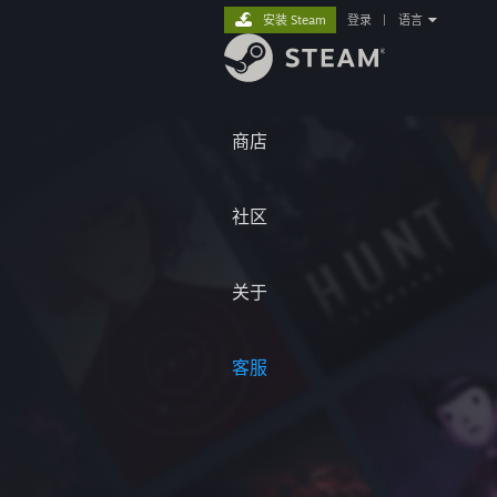
安装 Steam
登录
|
语言
商店
社区
关于
客服