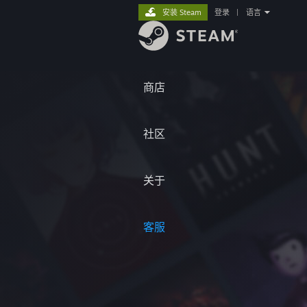
安装 Steam
登录
|
语言
商店
社区
关于
客服