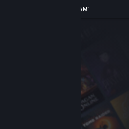
登录
商店
社区
关于
客服
更改语言
获取 Steam 手机应用
查看桌面版网站