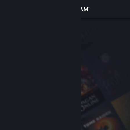
登录
商店
社区
关于
客服
更改语言
获取 Steam 手机应用
查看桌面版网站