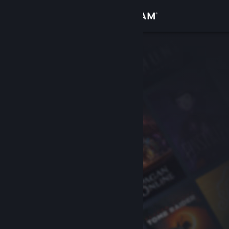
登录
商店
社区
关于
客服
更改语言
获取 Steam 手机应用
查看桌面版网站