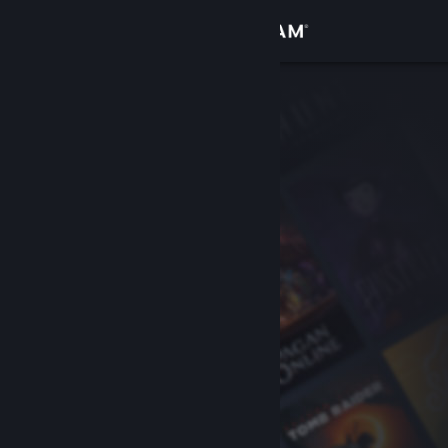
登录
商店
社区
关于
客服
更改语言
获取 Steam 手机应用
查看桌面版网站