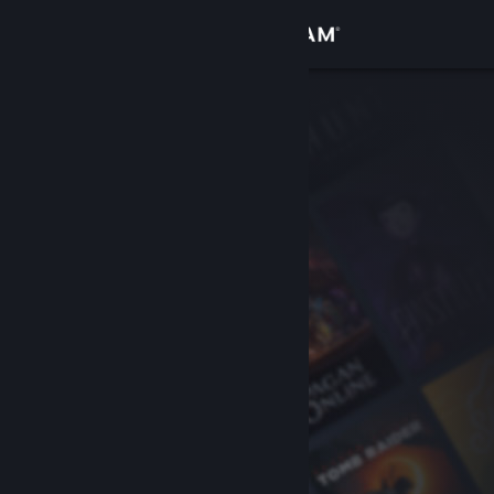
登录
商店
社区
关于
客服
更改语言
获取 Steam 手机应用
查看桌面版网站