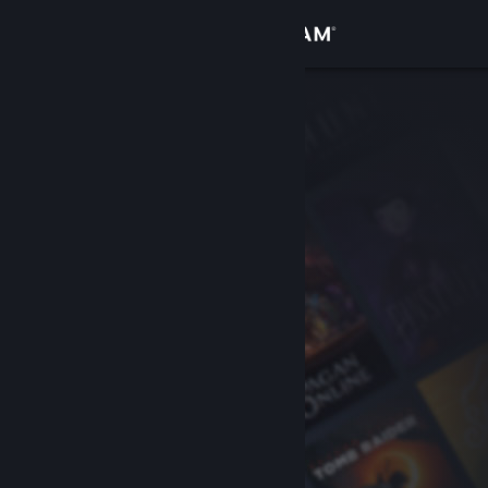
登录
商店
社区
关于
客服
更改语言
获取 Steam 手机应用
查看桌面版网站