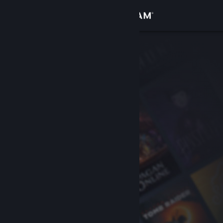
登录
商店
社区
关于
客服
更改语言
获取 Steam 手机应用
查看桌面版网站