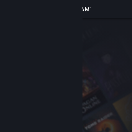
登录
商店
社区
关于
客服
更改语言
获取 Steam 手机应用
查看桌面版网站