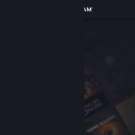
登录
商店
社区
关于
客服
更改语言
获取 Steam 手机应用
查看桌面版网站