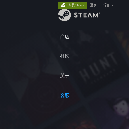
安装 Steam
登录
|
语言
商店
社区
关于
客服