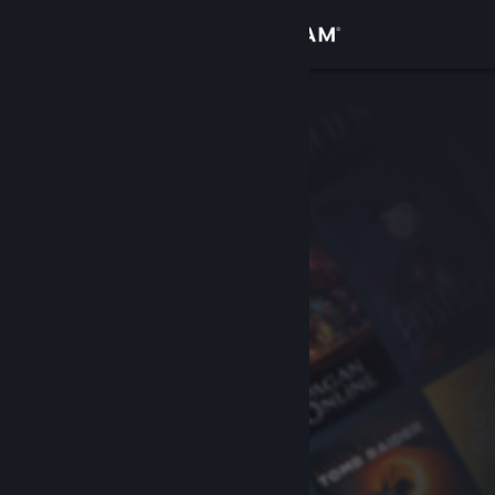
登录
商店
社区
关于
客服
更改语言
获取 Steam 手机应用
查看桌面版网站