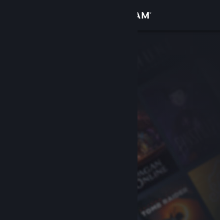
登录
商店
社区
关于
客服
更改语言
获取 Steam 手机应用
查看桌面版网站