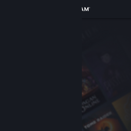
登录
商店
社区
关于
客服
更改语言
获取 Steam 手机应用
查看桌面版网站