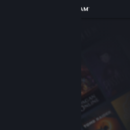
登录
商店
社区
关于
客服
更改语言
获取 Steam 手机应用
查看桌面版网站