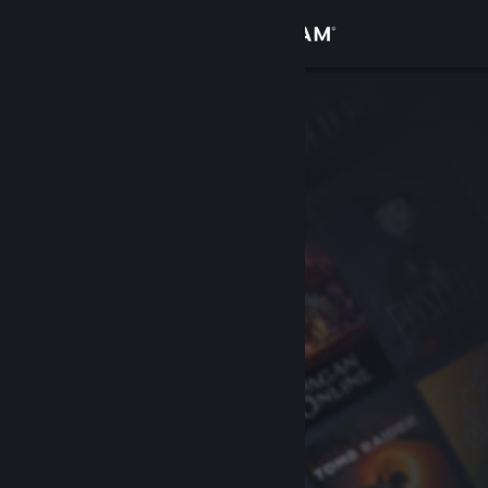
登录
商店
社区
关于
客服
更改语言
获取 Steam 手机应用
查看桌面版网站