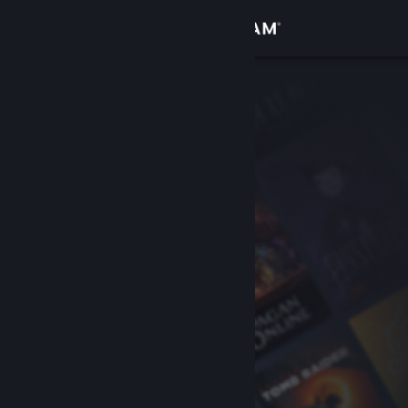
登录
商店
社区
关于
客服
更改语言
获取 Steam 手机应用
查看桌面版网站