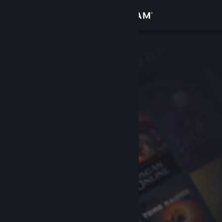
登录
商店
社区
关于
客服
更改语言
获取 Steam 手机应用
查看桌面版网站