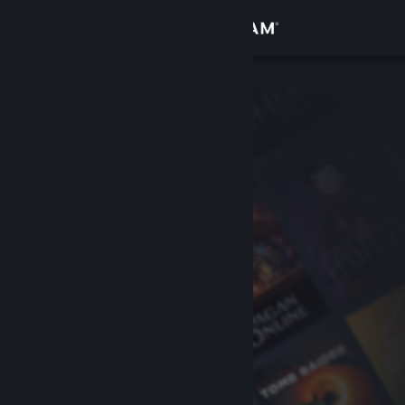
登录
商店
社区
关于
客服
更改语言
获取 Steam 手机应用
查看桌面版网站