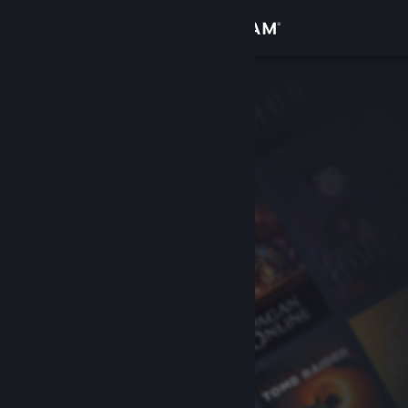
登录
商店
社区
关于
客服
更改语言
获取 Steam 手机应用
查看桌面版网站