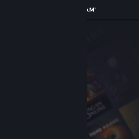
登录
商店
社区
关于
客服
更改语言
获取 Steam 手机应用
查看桌面版网站