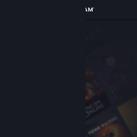
登录
商店
社区
关于
客服
更改语言
获取 Steam 手机应用
查看桌面版网站