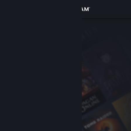
登录
商店
社区
关于
客服
更改语言
获取 Steam 手机应用
查看桌面版网站