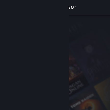
登录
商店
社区
关于
客服
更改语言
获取 Steam 手机应用
查看桌面版网站