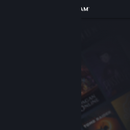
登录
商店
社区
关于
客服
更改语言
获取 Steam 手机应用
查看桌面版网站