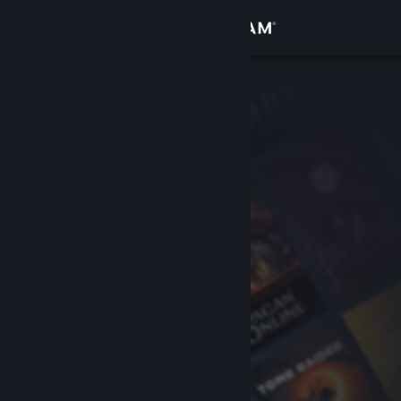
登录
商店
社区
关于
客服
更改语言
获取 Steam 手机应用
查看桌面版网站