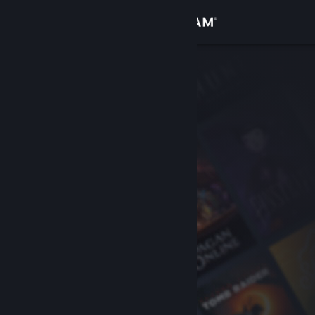
登录
商店
社区
关于
客服
更改语言
获取 Steam 手机应用
查看桌面版网站