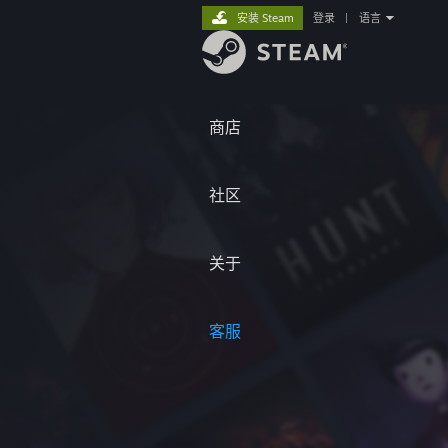
安装 Steam
登录
|
语言
商店
社区
关于
客服