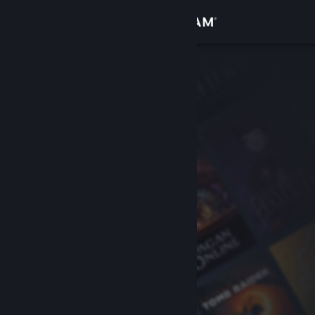
登录
商店
社区
关于
客服
更改语言
获取 Steam 手机应用
查看桌面版网站