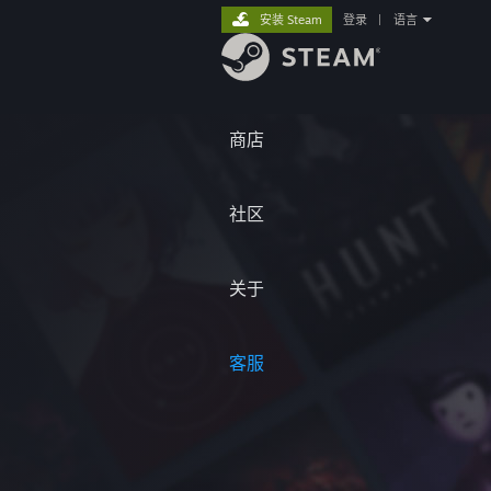
安装 Steam
登录
|
语言
商店
社区
关于
客服