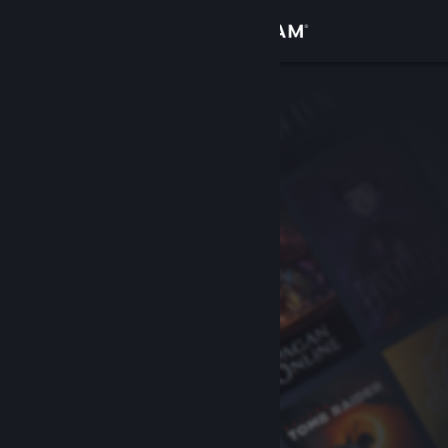
登录
商店
社区
关于
客服
更改语言
获取 Steam 手机应用
查看桌面版网站