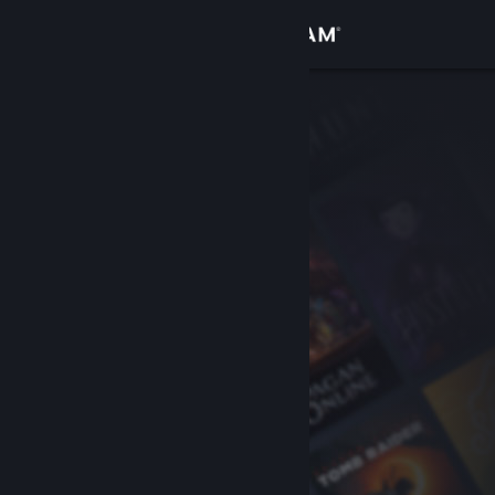
登录
商店
社区
关于
客服
更改语言
获取 Steam 手机应用
查看桌面版网站