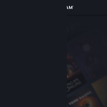
登录
商店
社区
关于
客服
更改语言
获取 Steam 手机应用
查看桌面版网站