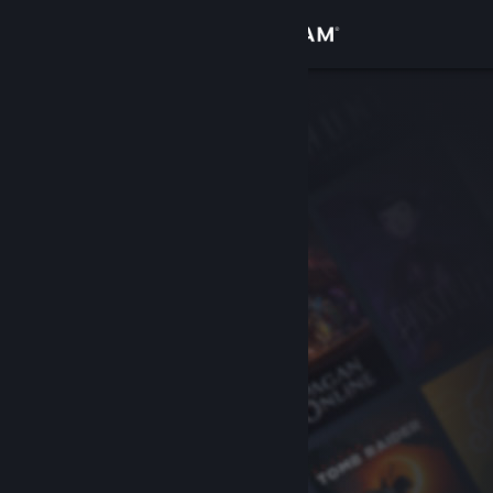
登录
商店
社区
关于
客服
更改语言
获取 Steam 手机应用
查看桌面版网站