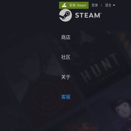
安装 Steam
登录
|
语言
商店
社区
关于
客服