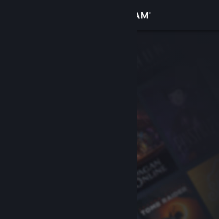
登录
商店
社区
关于
客服
更改语言
获取 Steam 手机应用
查看桌面版网站