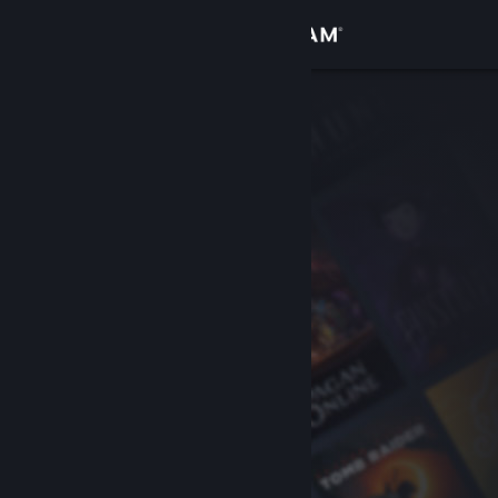
登录
商店
社区
关于
客服
更改语言
获取 Steam 手机应用
查看桌面版网站