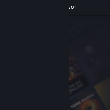
登录
商店
社区
关于
客服
更改语言
获取 Steam 手机应用
查看桌面版网站