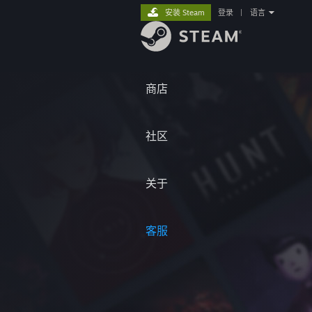
安装 Steam
登录
|
语言
商店
社区
关于
客服