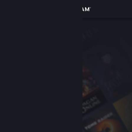
登录
商店
社区
关于
客服
更改语言
获取 Steam 手机应用
查看桌面版网站