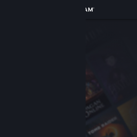
登录
商店
社区
关于
客服
更改语言
获取 Steam 手机应用
查看桌面版网站