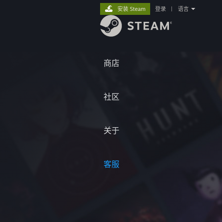
安装 Steam
登录
|
语言
商店
社区
关于
客服