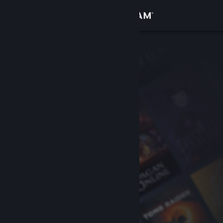
登录
商店
社区
关于
客服
更改语言
获取 Steam 手机应用
查看桌面版网站