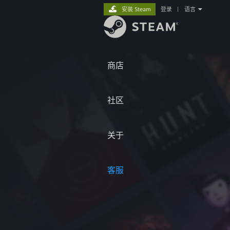
安装 Steam
登录
|
语言
商店
社区
关于
客服