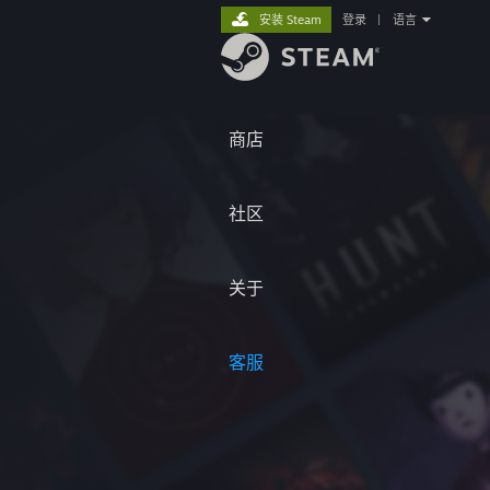
安装 Steam
登录
|
语言
商店
社区
关于
客服