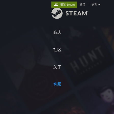
安装 Steam
登录
|
语言
商店
社区
关于
客服