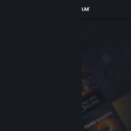
登录
商店
社区
关于
客服
更改语言
获取 Steam 手机应用
查看桌面版网站