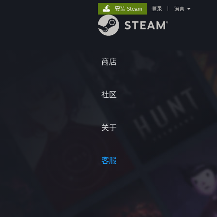
安装 Steam
登录
|
语言
商店
社区
关于
客服