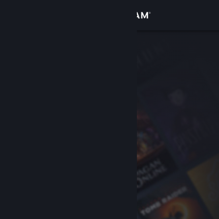
登录
商店
社区
关于
客服
更改语言
获取 Steam 手机应用
查看桌面版网站